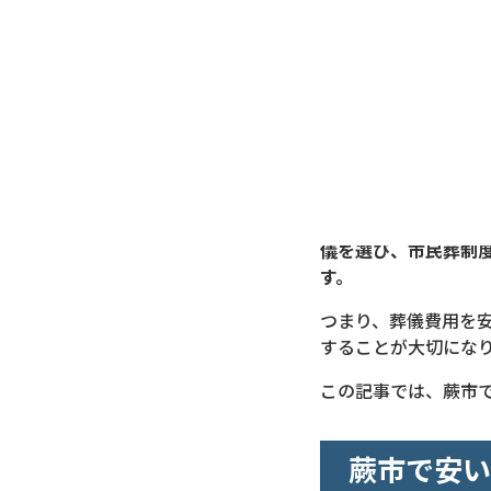
蕨市で葬儀費用を安
を選べばよいのか」
葬儀費用は葬儀社に
大きく変わるからで
例えば一般的な家族葬
儀を選び、市民葬制
す。
つまり、葬儀費用を
することが大切にな
この記事では、蕨市
蕨市で安い