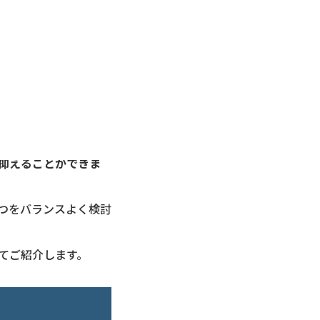
れるのか」「どの方法
る制度によって総額が
や火葬式など小規模な葬
抑えることができま
つをバランスよく検討
てご紹介します。