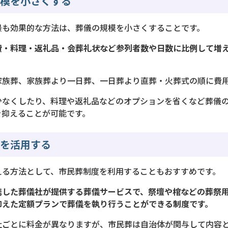
規模を小さくする
最も効果的な方法は、葬儀の規模を小さくすることです。
費・料理・返礼品・会葬礼状など参列者数や日数に比例して増
家族葬、家族葬より一日葬、一日葬より直葬・火葬式の順に費
少なくしたり、料理や返礼品などのオプションを省くなど葬儀
を抑えることが可能です。
度を活用する
える方法として、市民葬制度を利用することもおすすめです。
携した葬儀社が提供する葬儀サービスで、祭壇や棺などの葬祭
抑えた定額プランで葬儀を執り行うことができる制度です。
社ごとに料金が異なりますが、市民葬は自治体が関与して内容