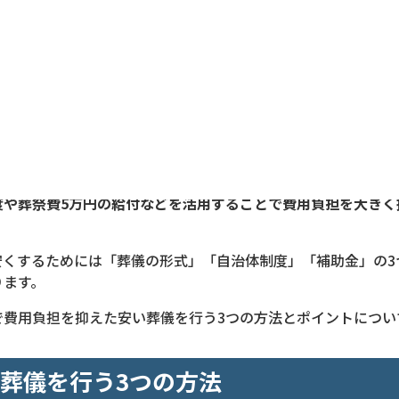
く抑えたいと考えたとき、多くの方は「どこまで費用を下げら
で迷いやすいもの。
よって料金体系が異なるうえ、葬儀の形式や参列人数、利用す
す。
では100万〜150万円ほどかかるケースもありますが、直葬
度や葬祭費5万円の給付などを活用することで費用負担を大きく
安くするためには「葬儀の形式」「自治体制度」「補助金」の3
ります。
で費用負担を抑えた安い葬儀を行う3つの方法とポイントについ
葬儀を行う3つの方法