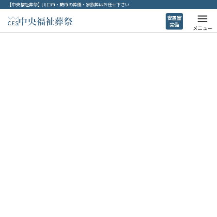
【中央福祉葬祭】川口市・蕨市の葬儀・家族葬はお任せ下さい
安置室
完備
メニュー
お急ぎの方へ
ホーム
>
お急ぎの方へ