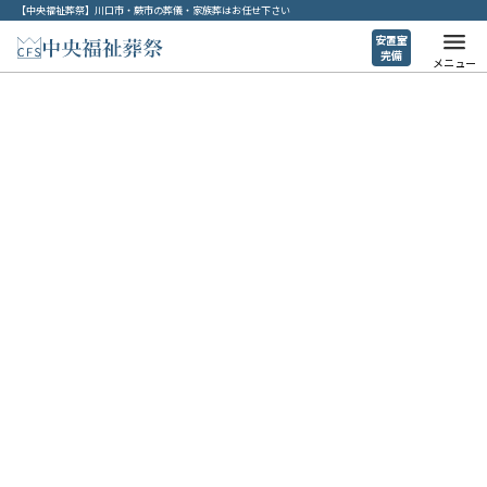
【中央福祉葬祭】川口市・蕨市の葬儀・家族葬はお任せ下さい
安置室
完備
メニュー
葬儀コラム
ホーム
>
葬儀コラム
>
川口市で葬儀費用を安く抑える方法｜使える3種の補助金について
2026年3月16日
川口市で葬儀費用を安く抑える方法｜使える3種の
補助金について