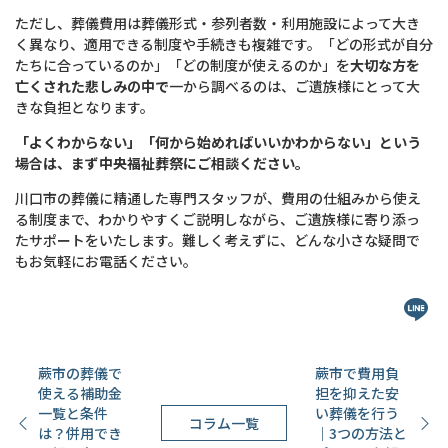
ただし、葬儀費用は葬儀形式・参列者数・利用施設によって大き
く異なり、適用できる制度や手続きも複雑です。「どの形式が自分
たちに合っているのか」「どの制度が使えるのか」を
大切な方を
亡くされた悲しみの中で
一から調べるのは、ご遺族様にとって大
きな負担となります。
「よくわからない」「何から始めればいいかわからない」という
場合は、まず中央福祉葬祭にご相談ください。
川口市の葬儀に精通した専門スタッフが、費用の仕組みから使え
る制度まで、わかりやすくご説明しながら、ご遺族様に寄り添っ
たサポートをいたします。難しく考えずに、どんな小さな疑問で
もお気軽にお電話ください。
蕨市の葬儀で
蕨市で費用負
使える補助金
担を抑えた安
一覧と条件
い葬儀を行う
コラム一覧
は？併用でき
｜3つの方法と