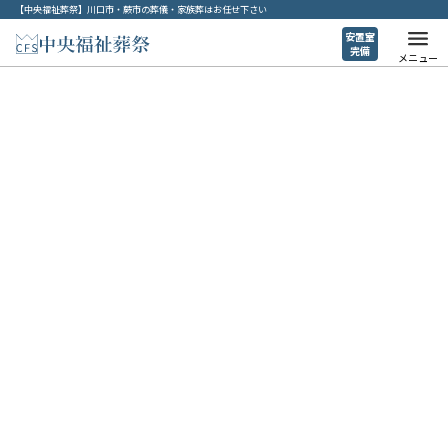
【中央福祉葬祭】川口市・蕨市の葬儀・家族葬はお任せ下さい
安置室
完備
メニュー
ホーム
>
【川口市・蕨市】葬儀プラン一覧
>
家族葬二日プラン
シンプル一日プラン
家族葬一日プラン
家族葬二日プラン
直送おま
ご縁を大切に通夜・葬儀をおこなう
川口市・蕨市の
家族葬二日プラン