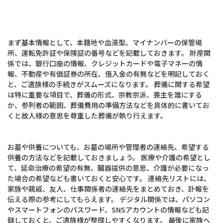
また、ご遺族様が困らないよう様々な項目を記録しておけます。
まず基本情報として、本籍地や血液型、マイナンバーの保管場
所、運転免許証や保険証の番号などを記載しておきます。 財産関
係では、銀行口座の情報、クレジットカードや電子マネーの情
報、不動産や有価証券の所在、借入金の有無などを明記しておく
と、ご遺族様の手続きがスムーズになります。 葬儀に関する希望
は特に重要な項目で、葬儀の形式、宗教宗派、喪主を誰にする
か、参列者の範囲、葬儀費用の準備方法などを具体的に書いてお
くと故人様の意思を尊重した葬儀が執り行えます。
お墓や供養についても、お墓の場所や管理者の連絡先、希望する
供養の方法などを記載しておきましょう。 医療や介護の希望とし
て、延命治療の希望の有無、臓器提供の意思、介護が必要になっ
た場合の希望なども書いておくと安心です。 連絡先リストには、
家族や親戚、友人、仕事関係者の連絡先をまとめておき、訃報を
伝える際の参考にしてもらえます。 デジタル関係では、パソコン
やスマートフォンのパスワード、SNSアカウントの情報なども記
録しておくと、ご遺族様が整理しやすくなります。 最後に家族へ