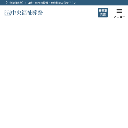
【中央福祉葬祭】川口市・蕨市の葬儀・家族葬はお任せ下さい
安置室
完備
メニュー
葬儀コラム
ホーム
>
葬儀コラム
>
■エンディングノートについて
2025年12月18日
■エンディングノートについて