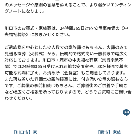
のメッセージや感謝の言葉を添えることで、より温かいエンディン
グノートになります。
川口市のお葬式・家族葬は、24時間365日対応 安置室完備の《中
央福祉葬祭》におまかせください。
ご遺族様を中心とした少人数での家族葬はもちろん、火葬のみで
見送る直葬（火葬式）から、伝統的で格式高い一般葬まで幅広く
対応しております。川口市・蕨市の中央福祉葬祭（宗旨宗派不
問）では24時間365日受け入れ可能な安置室や、30名様まで着席
可能な式場に加え、お清め所（会食室）もご用意しております。
また落ち着いた雰囲気の親族控室には、付き添い安置の際も安心
です。ご葬儀の事前相談はもちろん、ご葬儀後のご供養や手続き
など幅広くご相談を承っておりますので、どうぞお気軽にご問い合
わせください。
【川口市】家
【蕨市】家族